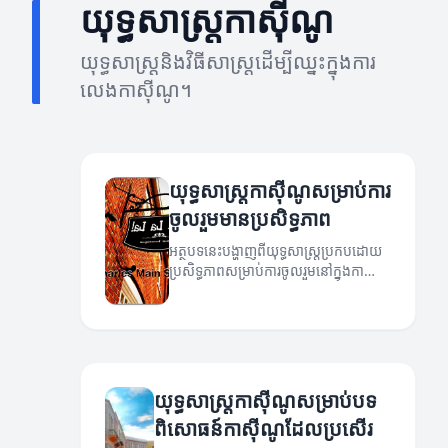
យុទ្ធសាស្ត្រកាស៊ីណូ
យុទ្ធសាស្ត្រនិងវិធីសាស្រ្តដើម្បីឈ្នះក្នុងការ
លេងកាស៊ីណូ។
យុទ្ធសាស្ត្រកាស៊ីណូសម្រាប់ការ
ចូលរួមមានប្រសិទ្ធភាព
អត្ថបទនេះបង្ហាញពីយុទ្ធសាស្ត្រប្រកបដោយ
ប្រសិទ្ធភាពសម្រាប់ការចូលរួមនៅក្នុងកា
ស៊ីណូ។
យុទ្ធសាស្ត្រកាស៊ីណូសម្រាប់បទ
ពិសោធន៍កាស៊ីណូដែលប្រសើរ