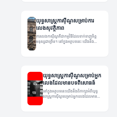
យុទ្ធសាស្ត្រកាស៊ីណូសម្រាប់ការ
លេងសុវត្ថិភាព
ការលេងកាស៊ីណូគឺជាកម្មវិធីដែលទាក់ទាញចិត្ត
មនុស្សជាច្រើន។ នៅក្នុងអត្ថបទនេះ យើងនឹង
ពិភាក្សអំពីយុទ្ធសាស្ត្រកាស៊ីណូសម្រាប់ការលេង
សុវត្ថិភាពដែលអាចជួយអ្នកឱ្យមានបទពិសោធន៍ល្អ
ជាងមុន។
យុទ្ធសាស្ត្រកាស៊ីណូសម្រាប់អ្នក
លេងដែលមានបទពិសោធន៍
នៅក្នុងអត្ថបទនេះយើងនឹងពិភាក្សាអំពីយុទ្ធ
សាស្ត្រកាស៊ីណូសម្រាប់អ្នកលេងដែលមានបទ
ពិសោធន៍។