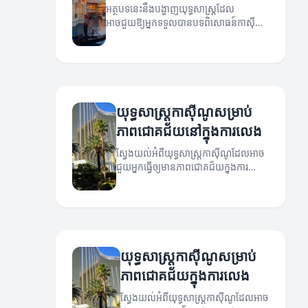
អត្ថបទនេះនឹងបង្ហាញយុទ្ធសាស្ត្រដែល
អាចជួយឱ្យអ្នកទទួលបានបទពិសោធន៍កាស៊ីណូ
កាន់តែល្អប្រសើរនៅពេលដែលអ្នកលេង។
យុទ្ធសាស្ត្រកាស៊ីណូសម្រាប់
ភាពជោគជ័យនៅក្នុងការលេង
ស្វែងយល់អំពីយុទ្ធសាស្ត្រកាស៊ីណូដែលអាច
ជួយអ្នកធ្វើឲ្យមានភាពជោគជ័យក្នុងការ
លេង។
យុទ្ធសាស្ត្រកាស៊ីណូសម្រាប់
ភាពជោគជ័យក្នុងការលេង
ស្វែងយល់អំពីយុទ្ធសាស្ត្រកាស៊ីណូដែលអាច