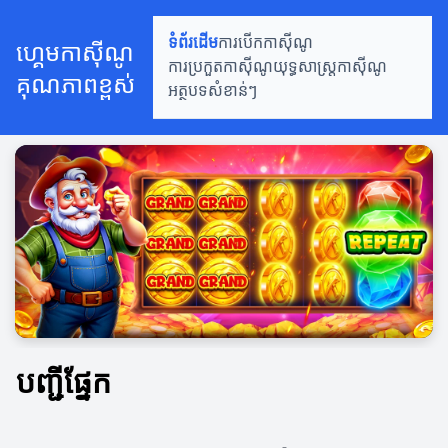
ទំព័រដើម
ការបើកកាស៊ីណូ
ហ្គេមកាស៊ីណូ
ការប្រកួតកាស៊ីណូ
យុទ្ធសាស្ត្រកាស៊ីណូ
គុណភាពខ្ពស់
អត្ថបទសំខាន់ៗ
បញ្ជីផ្នែក