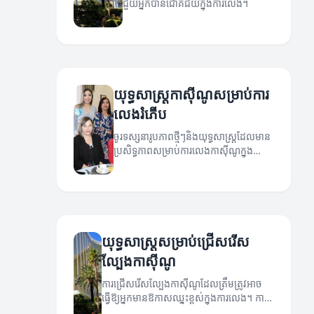
ជួយអ្នកបានជោគជ័យក្នុងការលេង។
យុទ្ធសាស្ត្រកាស៊ីណូសម្រាប់ការ
លេងរំភើប
ចូរទស្សនារូបភាពថ្មីៗនិងយុទ្ធសាស្ត្រ​ដែលមាន
ប្រសិទ្ធភាពសម្រាប់ការលេងកាស៊ីណូក្នុង
បរិយាកាសរំភើប។
យុទ្ធសាស្ត្រសម្រាប់ជ្រើសរើស
ល្បែងកាស៊ីណូ
ការជ្រើសរើសល្បែងកាស៊ីណូដែលត្រឹមត្រូវអាច
ធ្វើឱ្យអ្នកមានឱកាសឈ្នះខ្ពស់ក្នុងការលេង។ ការ
យល់ដឹងពីយុទ្ធសាស្ត្រនេះគឺជាគន្លងមួយដ៏សំខាន់