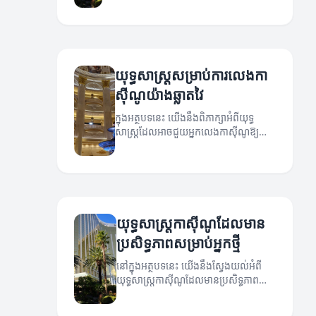
សម្រាប់អ្នកលេង។
យុទ្ធសាស្ត្រសម្រាប់ការលេងកា
ស៊ីណូយ៉ាងឆ្លាតវៃ
ក្នុងអត្ថបទនេះ យើងនឹងពិភាក្សាអំពីយុទ្ធ
សាស្ត្រដែលអាចជួយអ្នកលេងកាស៊ីណូឱ្យ
ទទួលបានជោគជ័យ។
យុទ្ធសាស្ត្រកាស៊ីណូដែលមាន
ប្រសិទ្ធភាពសម្រាប់អ្នកថ្មី
នៅក្នុងអត្ថបទនេះ យើងនឹងស្វែងយល់អំពី
យុទ្ធសាស្ត្រកាស៊ីណូដែលមានប្រសិទ្ធភាព
សម្រាប់អ្នកថ្មី។