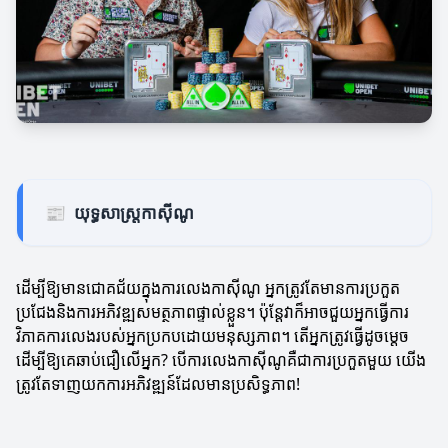
📰
យុទ្ធសាស្ត្រកាស៊ីណូ
ដើម្បីឱ្យមានជោគជ័យក្នុងការលេងកាស៊ីណូ អ្នកត្រូវតែមានការប្រកួត
ប្រជែងនិងការអភិវឌ្ឍសមត្ថភាពផ្ទាល់ខ្លួន។ ប៉ុន្តែវាក៏អាចជួយអ្នកធ្វើការ
វិភាគការលេង​របស់អ្នកប្រកបដោយមនុស្សភាព។ តើអ្នកត្រូវធ្វើដូចម្តេច
ដើម្បីឱ្យគេឆាប់ជឿលើអ្នក? បើការលេងកាស៊ីណូគឺជាការប្រកួតមួយ យើង
ត្រូវតែទាញយកការអភិវឌ្ឍន៍ដែលមានប្រសិទ្ធភាព!