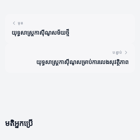
មុន
យុទ្ធសាស្ត្រកាស៊ីណូសម័យថ្មី
បន្ទាប់
យុទ្ធសាស្ត្រកាស៊ីណូសម្រាប់ការលេងសុវត្ថិភាព
មតិអ្នកប្រើ