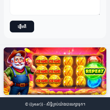
ផ្ញើមតិ
© {{year}} - សិទ្ធិគ្រប់យ៉ាងបានរក្សាទុក។