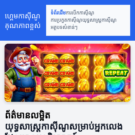
ទំព័រដើម
ការបើកកាស៊ីណូ
ហ្គេមកាស៊ីណូ
ការប្រកួតកាស៊ីណូ
យុទ្ធសាស្ត្រកាស៊ីណូ
គុណភាពខ្ពស់
អត្ថបទសំខាន់ៗ
ព័ត៌មានលម្អិត
យុទ្ធសាស្ត្រកាស៊ីណូសម្រាប់អ្នកលេង