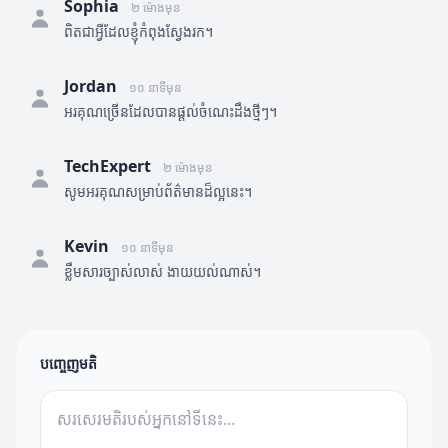
Sophia
២ ម៉ោងមុន
ពិតជាអ្វីដែលខ្ញុំកំពុងស្វែងរក។
Jordan
១០ នាទីមុន
អរគុណច្រើនដែលបានផ្តល់ចំណេះដឹងថ្មីៗ។
TechExpert
២ ម៉ោងមុន
សូមអរគុណសម្រាប់ព័ត៌មានដ៏ល្អនេះ។
Kevin
១០ នាទីមុន
ខ្លឹមសារច្បាស់លាស់ ងាយយល់ណាស់។
បញ្ចេញមតិ