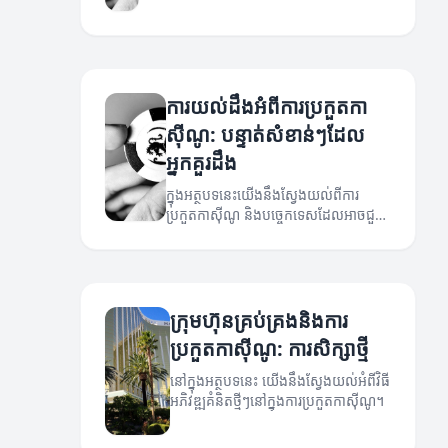
បច្ចេកទេសនិងយុទ្ធសាស្ត្រដែលអាចជួយអ្នកឈ្នះ។
ការយល់ដឹងអំពីការប្រកួតកា
ស៊ីណូ: បន្ទាត់សំខាន់ៗដែល
អ្នកគួរដឹង
ក្នុងអត្ថបទនេះយើងនឹងស្វែងយល់ពីការ
ប្រកួតកាស៊ីណូ និងបច្ចេកទេសដែលអាចជួយ
អ្នកឈ្នះ។
ក្រុមហ៊ុនគ្រប់គ្រងនិងការ
ប្រកួតកាស៊ីណូ: ការសិក្សាថ្មី
នៅក្នុងអត្ថបទនេះ យើងនឹងស្វែងយល់អំពីវិធី
អភិវឌ្ឍគំនិតថ្មីៗនៅក្នុងការប្រកួតកាស៊ីណូ។