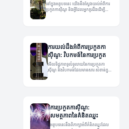
នៅក្នុងអត្ថបទនេះ យើងនឹងស្វែងយល់អំពីការ
ប្រកួតកាស៊ីណូ និងអ្វីដែលអ្នកគួរដឹងដើម្បី
សម្រេចបានជោគជ័យ។
ការយល់ដឹងអំពីការប្រកួតកា
ស៊ីណូ: វិបកមន៍នៃការប្រកួត
មើលទិដ្ឋភាពទូលំទូលាយនៃការប្រកួតកា
ស៊ីណូ និងវិបកមន៍ដែលមានសារៈសំខាន់ក្នុង
ការប្រកួត។
ការប្រកួតកាស៊ីណូ:
សមត្ថភាពនៃគំនិតឈ្នះ
អត្ថបទនេះនឹងពិភាក្សាអំពីគំនិតឈ្នះដែល