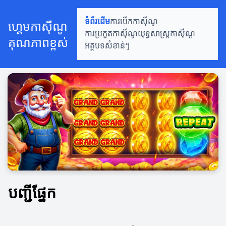
ទំព័រដើម
ការបើកកាស៊ីណូ
ហ្គេមកាស៊ីណូ
ការប្រកួតកាស៊ីណូ
យុទ្ធសាស្ត្រកាស៊ីណូ
គុណភាពខ្ពស់
អត្ថបទសំខាន់ៗ
បញ្ជីផ្នែក