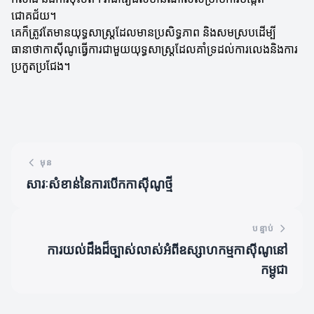
ជោគជ័យ។
គេក៏ត្រូវតែមានយុទ្ធសាស្ត្រដែលមានប្រសិទ្ធភាព និងសមស្របដើម្បី
ធានាថាកាស៊ីណូធ្វើការជាមួយយុទ្ធសាស្ត្រដែលគាំទ្រដល់ការលេងនិងការ
ប្រកួតប្រជែង។
មុន
សារៈសំខាន់នៃការបើកកាស៊ីណូថ្មី
បន្ទាប់
ការយល់ដឹងដ៏ច្បាស់លាស់អំពីឧស្សាហកម្មកាស៊ីណូនៅ
កម្ពុជា