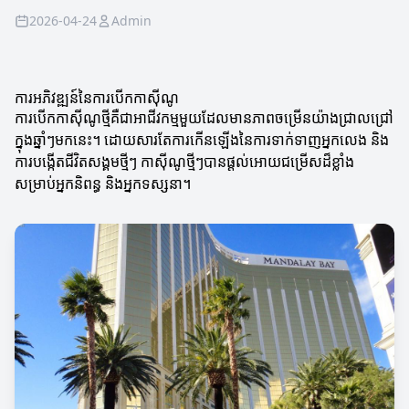
2026-04-24
Admin
ការអភិវឌ្ឍន៍នៃការបើកកាស៊ីណូ
ការបើកកាស៊ីណូថ្មីគឺជាអាជីវកម្មមួយដែលមានភាពចម្រើនយ៉ាងជ្រាលជ្រៅ
ក្នុងឆ្នាំៗមកនេះ។ ដោយសារតែការកើនឡើងនៃការទាក់ទាញអ្នកលេង និង
ការបង្កើតជីវិតសង្គមថ្មីៗ កាស៊ីណូថ្មីៗបានផ្តល់អោយជម្រើសដ៏ខ្លាំង
សម្រាប់អ្នកនិពន្ធ និងអ្នកទស្សនា។