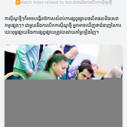
▶
Watch Video related to: សារៈសំខាន់នៃការបើកកាស៊ីណូថ្មី
កាស៊ីណូថ្មីៗក៏អាចបង្កើតឱកាសសំរាប់ការផ្សព្វផ្សាយផលិតផលនិងសេវា
កម្មផ្សេងៗ។ ជាមួយនឹងការបើកកាស៊ីណូថ្មី អ្នកអាចឃើញថាជំនាញនៃការ
បោះពុម្ពផ្សាយនិងការផ្សព្វផ្សាយត្រូវបានវាយតម្លៃឡើងវិញ។