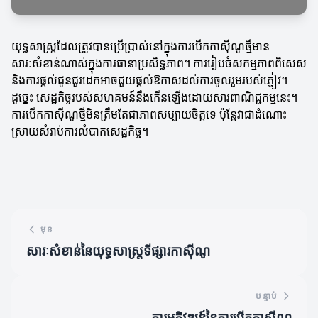
យុទ្ធសាស្ត្រដែលត្រូវបានប្រើប្រាស់នៅក្នុងការបើកកាស៊ីណូថ្មីមាន
សារៈសំខាន់ណាស់ក្នុងការធានាប្រសិទ្ធភាព។ ការរៀបចំសកម្មភាពពិសេស
និងការផ្តល់ជូនជួរដេកអាចជួយផ្តល់ឱកាសដល់ការចូលរួមរបស់ភ្ញៀវ។
ដូច្នេះ សេដ្ឋកិច្ចរបស់សហគមន៍នឹងកើនឡើងដោយសារពាណិជ្ជកម្មនេះ។
ការបើកកាស៊ីណូថ្មីមិនត្រឹមតែជាភាពសប្បាយចិត្តទេ ប៉ុន្តែវាជាដំណោះ
ស្រាយសំរាប់ការលំបាកសេដ្ឋកិច្ច។
មុន
សារៈសំខាន់នៃយុទ្ធសាស្ត្រទីផ្សារកាស៊ីណូ
បន្ទាប់
ការអភិវឌ្ឍន៍នៃការបើកកាស៊ីណូ