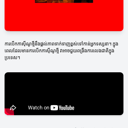
ការបើកកាស៊ីណូថ្មីនឹងផ្តល់ភាពទាក់ទាញខ្ពស់ទៅកាន់អ្នកទស្សនា។ ក្នុង
ពេលដែលមានការបើកកាស៊ីណូថ្មី វាអាចជួយពង្រឹងការលេងជាតិក្នុង
ប្រទេស។