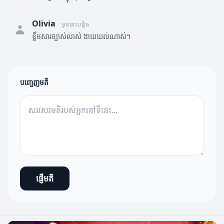
Olivia
មុននេះបន្តិច
ខ្លឹមសារច្បាស់លាស់ ងាយយល់ណាស់។
បញ្ចេញមតិ
ផ្ញើមតិ