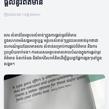
ផ្តល់នូវព័ត៌មាន
2026-04-14
Admin
សារៈសំខាន់នៃអត្ថបទសំខាន់ៗក្នុងការផ្តល់នូវព័ត៌មាន
ក្នុងសហគមន៍សង្គមបច្ចុប្បន្ន អត្ថបទសំខាន់ៗត្រូវបានគេចាត់ទុកថាជា
ឧបករណ៍មួយដែលមានសារៈសំខាន់សម្រាប់ការផ្តល់ព័ត៌មាន និងការ
ប្រាស្រ័យទាក់ទង។ ការសរសេរអត្ថបទមានគោលបំណងក្នុងការផ្តល់នូវ
ព័ត៌មាន ទំនាក់ទំនង និងចែករំលែកគំនិតដើម្បីជួយគ្នាផ្នែកផ្សេងៗនៅក្នុង
សង្គម។