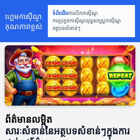
ទំព័រដើម
ការបើកកាស៊ីណូ
ហ្គេមកាស៊ីណូ
ការប្រកួតកាស៊ីណូ
យុទ្ធសាស្ត្រកាស៊ីណូ
គុណភាពខ្ពស់
អត្ថបទសំខាន់ៗ
ព័ត៌មានលម្អិត
សារៈសំខាន់នៃអត្ថបទសំខាន់ៗក្នុងការ