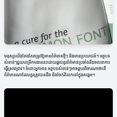
មនុស្សយើងតែងតែតម្រូវឱ្យមានព័ត៌មានថ្មីៗ និងមានប្រយោជន៍។ អត្ថបទ
សំខាន់ៗជួយបម្រើការងារនេះដោយផ្តល់នូវព័ត៌មានប្រឆាំងនឹងចលនាការ
ធ្វើស្រាវជ្រាវ។ ចំពោះអ្នកអាន អត្ថបទសំខាន់ៗអាចជួយពិចារណាថាតើ
ព័ត៌មានណាដែលគួរត្រូវបានដឹង និងចែករំលែកនៅក្នុងសង្គម។