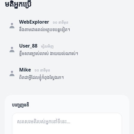
មតិអ្នកប្រើ
WebExplorer
១០ នាទីមុន
នឹងតាមដានរាល់អត្ថបទបន្តទៀត។
User_88
ម្សិលមិញ
ខ្លឹមសារច្បាស់លាស់ ងាយយល់ណាស់។
Mike
១០ នាទីមុន
ពិតជាអ្វីដែលខ្ញុំកំពុងស្វែងរក។
បញ្ចេញមតិ