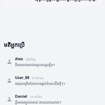
មតិអ្នកប្រើ
Alex
ម្សិលមិញ
នឹងតាមដានរាល់អត្ថបទបន្តទៀត។
User_88
២ ម៉ោងមុន
អរគុណច្រើនដែលបានផ្តល់ចំណេះដឹងថ្មីៗ។
Daniel
១០ នាទីមុន
ខ្លឹមសារច្បាស់លាស់ ងាយយល់ណាស់។