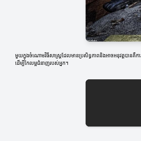
មួយក្នុងចំណោមវិធីសាស្ត្រដែលមានប្រសិទ្ធភាពនិងអាចអនុវត្តបានគឺការសិក
ដើម្បីកែលម្អជំនាញរបស់អ្នក។