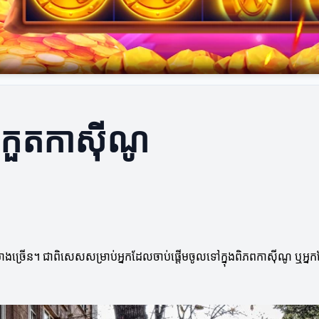
រកួតកាស៊ីណូ
រយ៉ាងច្រើន។ ជាពិសេសសម្រាប់អ្នកដែលចាប់ផ្តើមចូលទៅក្នុងពិភពកាស៊ីណូ ឬអ្នក