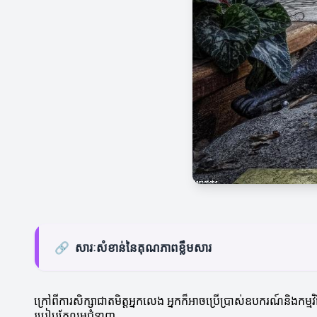
🔗
សារៈសំខាន់នៃគុណភាពខ្លឹមសារ
ក្រៅពីការសិក្សាជាតមិត្តអ្នកលេង អ្នកក៏អាចប្រើប្រាស់ឧបករណ៍និងកម
របៀបកែលម្អជំនាញ