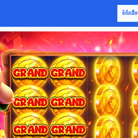
ទំព័រដើម