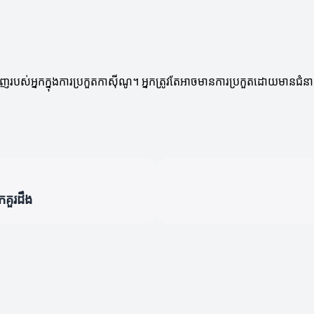
ាញរបស់អ្នកក្នុងការប្រកួតកាស៊ីណូ។ អ្នកត្រូវតែអាចមានការប្រកួតដោយមានជំន
កគួរដឹង