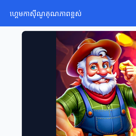
ហ្គេមកាស៊ីណូគុណភាពខ្ពស់