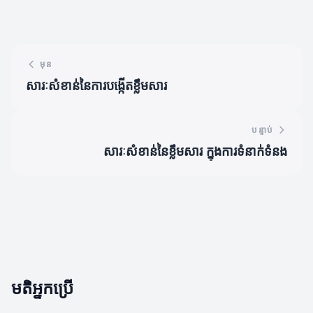
មុន
សារៈសំខាន់នៃការបង្កើតខ្លឹមសារ
បន្ទាប់
សារៈសំខាន់នៃខ្លឹមសារ ក្នុងការទំនាក់ទំនង
មតិអ្នកប្រើ