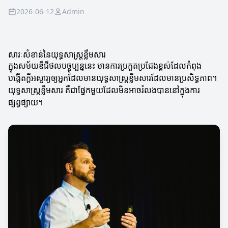
2026-06-12
Admin
សារៈសំខាន់នៃយុទ្ធសាស្ត្រខ្លឹមសារ
ក្នុងសម័យឌីជីថលបច្ចុប្បន្ននេះ មានការប្រកួតប្រជែងខ្ពស់ដែលកំពុង
បង្កើតក្តីអស្ចារ្យឲ្យអ្នកដែលមានយុទ្ធសាស្ត្រខ្លឹមសារដែលមានប្រសិទ្ធភាព។
យុទ្ធសាស្ត្រខ្លឹមសារ គឺជាផ្នែកមួយដែលមិនអាចរំលងបាននៅក្នុងការ
ផ្សព្វផ្សាយ។