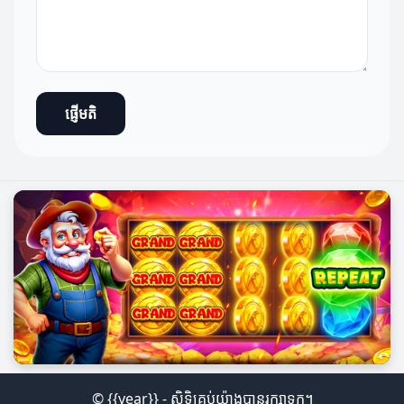
ផ្ញើមតិ
© {{year}} - សិទ្ធិគ្រប់យ៉ាងបានរក្សាទុក។