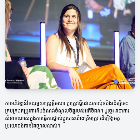
ការអភិវឌ្ឍន៍នៃយុទ្ធសាស្ត្រខ្លឹមសារ គួរត្រូវធ្វើដោយការប៉ុនប៉ងដើម្បីចេះ
គ្រប់គ្រងតម្រូវការនិងចំណង់ចំណូលចិត្តរបស់អតិថិជន។ ដូច្នេះ វាជាការ
សំខាន់ណាស់ក្នុងការធ្វើការផ្លាស់ប្ដូរបានយ៉ាងត្រឹមត្រូវ ដើម្បីឱ្យអត្ថ
ប្រយោជន៍កាន់តែច្បាស់លាស់។