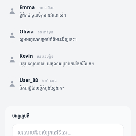
Emma
១០ នាទីមុន
ខ្ញុំពិតជាចូលចិត្តអានវាណាស់។
Olivia
១០ នាទីមុន
សូមអរគុណសម្រាប់ព័ត៌មានដ៏ល្អនេះ។
Kevin
មុននេះបន្តិច
អត្ថបទល្អណាស់! អរគុណសម្រាប់ការចែករំលែក។
User_88
២ ម៉ោងមុន
ពិតជាអ្វីដែលខ្ញុំកំពុងស្វែងរក។
បញ្ចេញមតិ