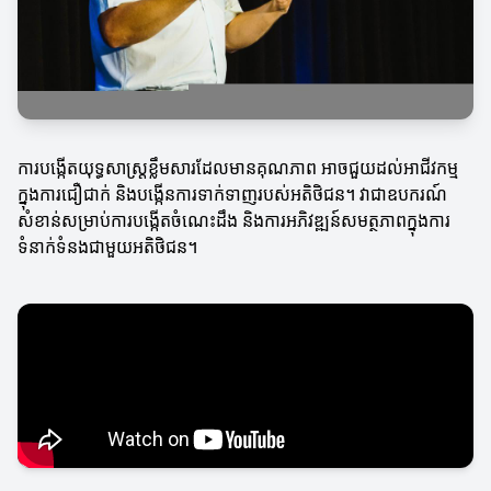
ការបង្កើតយុទ្ធសាស្ត្រខ្លឹមសារដែលមានគុណភាព អាចជួយដល់អាជីវកម្ម
ក្នុងការជឿជាក់ និងបង្កើនការទាក់ទាញរបស់អតិថិជន។ វាជាឧបករណ៍
សំខាន់សម្រាប់ការបង្កើតចំណេះដឹង និងការអភិវឌ្ឍន៍សមត្ថភាពក្នុងការ
ទំនាក់ទំនងជាមួយអតិថិជន។