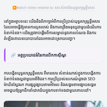
▶
Watch Video related to: សារៈសំខាន់នៃយុទ្ធសាស្ត្រខ្លឹមសារ
នៅក្នុងអត្ថបទនេះ យើងនឹងពិភាក្សាអំពីការប្រើប្រាស់យុទ្ធសាស្ត្រខ្លឹមសារ
ដែលអាចធ្វើឱ្យមានការលូតលាស់ និងការពង្រឹងមនុស្សជាមួយដំណើរការ
ទំនាក់ទំនង។ យើងត្រូវចាប់ផ្តើមពីការសម្គាល់នូវគោលបំណង និងការ
តំឡើងគោលនយោបាយដែលអាចដោះស្រាយបញ្ហា។
🔗
អត្ថប្រយោជន៍នៃការបើកកាស៊ីណូ
ការបង្កើតយុទ្ធសាស្ត្រខ្លឹមសារ គឺមានសារៈសំខាន់ណាស់ក្នុងការបង្កើតការ
ទំនាក់ទំនងល្អជាមួយអតិថិជន។ ការប្រើប្រាស់ឧបករណ៍ដូចជា SEO
ម៉ាឃីនស្វែងរក ការផ្សព្វផ្សាយតាមអ៉ីមែល និងសង្គមតាមផ្សាយសង្គម
អាចជួយឱ្យអ្នកដឹកនាំជោគជ័យក្នុងការទាក់ទងជាមួយគោលដៅ។