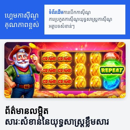
ទំព័រដើម
ការបើកកាស៊ីណូ
ហ្គេមកាស៊ីណូ
ការប្រកួតកាស៊ីណូ
យុទ្ធសាស្ត្រកាស៊ីណូ
គុណភាពខ្ពស់
អត្ថបទសំខាន់ៗ
ព័ត៌មានលម្អិត
សារៈសំខាន់នៃយុទ្ធសាស្ត្រខ្លឹមសារ