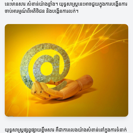
នេះមានសារៈសំខាន់យ៉ាងខ្លាំង។ យុទ្ធសាស្ត្រនេះអាចជួយក្នុងការបង្កើនការ
ចាប់អារម្មណ៍ពីអតិថិជន និងបង្កើនការលក់។
យុទ្ធសាស្ត្រផ្សព្វផ្សាយខ្លឹមសារ គឺជាការលេងយ៉ាងសំខាន់នៅក្នុងការទំនាក់