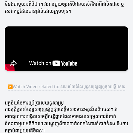
ទំនងជាមួយអតិថិជន។ វាអាចជួយឲ្យអតិថិជនយល់ដឹងអំពីផលិតផល ឬ
សេវាកម្មដែលបានផ្តល់ដោយក្រុមហ៊ុន។
▶
Watch Video related to: សារៈសំខាន់នៃយុទ្ធសាស្ត្រផ្សព្វផ្សាយខ្លឹមសារ
អត្ថន័យនៃការប្រើប្រាស់យុទ្ធសាស្ត្រ
ការប្រើប្រាស់យុទ្ធសាស្ត្រផ្សព្វផ្សាយខ្លឹមសារមានអត្ថន័យពិសេស។ វា
អាចជួយការបង្កើតសេចក្តីសន្និដ្ឋានដែលអាចជួយសម្រួលការទំនាក់
ទំនងជាមួយអតិថិជន។ វាបង្ហាញពីភាពជាក់លាក់នៃការទំនាក់ទំនង និងការ
តភ្ជាប់ជាមួយអតិថិជន។