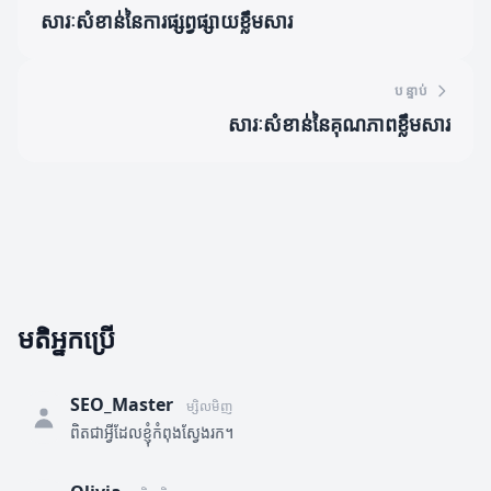
សារៈសំខាន់នៃការផ្សព្វផ្សាយខ្លឹមសារ
បន្ទាប់
សារៈសំខាន់នៃគុណភាពខ្លឹមសារ
មតិអ្នកប្រើ
SEO_Master
ម្សិលមិញ
ពិតជាអ្វីដែលខ្ញុំកំពុងស្វែងរក។