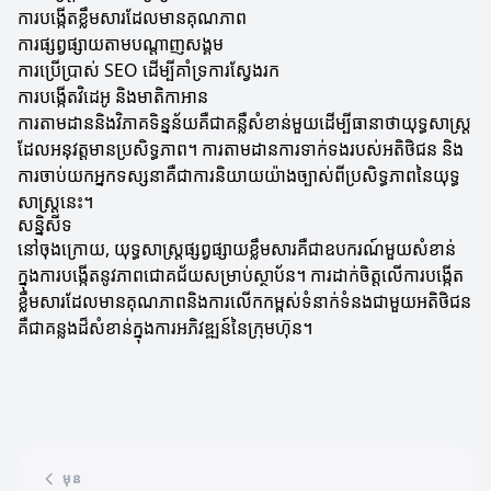
ការបង្កើតខ្លឹមសារដែលមានគុណភាព
ការផ្សព្វផ្សាយតាមបណ្តាញសង្គម
ការប្រើប្រាស់ SEO ដើម្បីគាំទ្រការស្វែងរក
ការបង្កើតវិដេអូ និងមាតិកាអាន
ការតាមដាននិងវិភាគទិន្នន័យគឺជាគន្លឺសំខាន់មួយដើម្បីធានាថាយុទ្ធសាស្ត្រ
ដែលអនុវត្តមានប្រសិទ្ធភាព។ ការតាមដានការទាក់ទងរបស់អតិថិជន និង
ការចាប់យកអ្នកទស្សនាគឺជាការនិយាយយ៉ាងច្បាស់ពីប្រសិទ្ធភាពនៃយុទ្ធ
សាស្ត្រនេះ។
សន្និសីទ
នៅចុងក្រោយ, យុទ្ធសាស្ត្រផ្សព្វផ្សាយខ្លឹមសារគឺជាឧបករណ៍មួយសំខាន់
ក្នុងការបង្កើតនូវភាពជោគជ័យសម្រាប់ស្ថាប័ន។ ការដាក់ចិត្តលើការបង្កើត
ខ្លឹមសារដែលមានគុណភាពនិងការលើកកម្ពស់ទំនាក់ទំនងជាមួយអតិថិជន
គឺជាគន្លងដ៏សំខាន់ក្នុងការអភិវឌ្ឍន៍នៃក្រុមហ៊ុន។
មុន