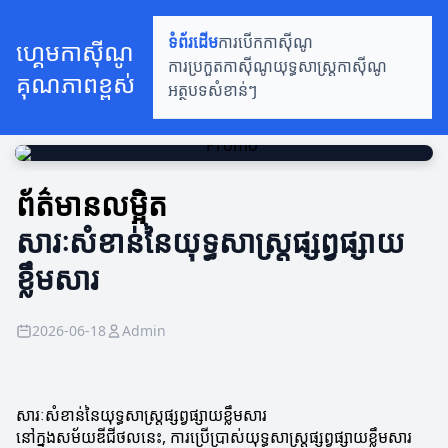
ទំព័រដើម
ការបើកកាស៊ីណូ
ហ្គេមកាស៊ីណូ
ការប្រកួតកាស៊ីណូ
យុទ្ធសាស្ត្រកាស៊ីណូ
គុណភាពខ្ពស់
អត្ថបទសំខាន់ៗ
ព័ត៌មានលម្អិត
សារៈសំខាន់នៃយុទ្ធសាស្ត្រផ្សព្វផ្សាយ
ខ្លឹមសារ
2026-06-18
Admin
សារៈសំខាន់នៃយុទ្ធសាស្ត្រ​ផ្សព្វផ្សាយខ្លឹមសារ
នៅក្នុងសម័យឌីជីថលនេះ, ការប្រើប្រាស់យុទ្ធសាស្ត្រផ្សព្វផ្សាយខ្លឹមសារ