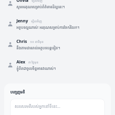
Olivia
ម្សិលមិញ
សូមអរគុណសម្រាប់ព័ត៌មានដ៏ល្អនេះ។
Jenny
ម្សិលមិញ
អត្ថបទល្អណាស់! អរគុណសម្រាប់ការចែករំលែក។
Chris
១០ នាទីមុន
នឹងតាមដានរាល់អត្ថបទបន្តទៀត។
Alex
៣ ថ្ងៃមុន
ខ្ញុំពិតជាចូលចិត្តអានវាណាស់។
បញ្ចេញមតិ