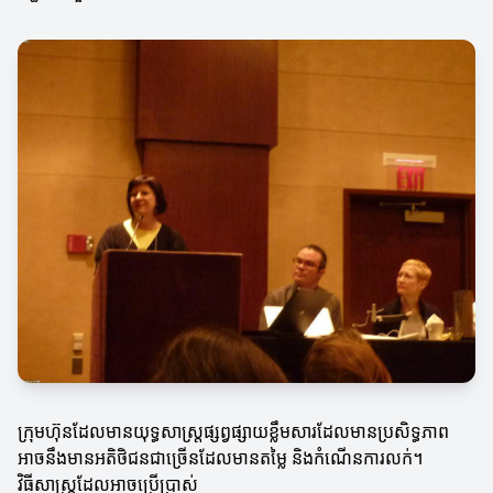
ក្រុមហ៊ុនដែលមានយុទ្ធសាស្ត្រផ្សព្វផ្សាយខ្លឹមសារដែលមានប្រសិទ្ធភាព
អាចនឹងមានអតិថិជនជាច្រើនដែលមានតម្លៃ និងកំណើន​ការលក់។
វិធីសាស្ត្រដែលអាចប្រើប្រាស់