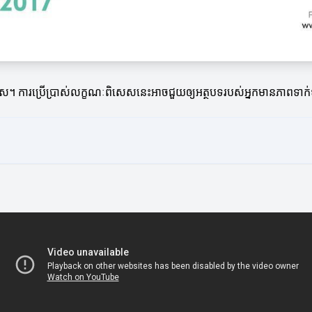
េ។ ការប្រើប្រាស់លក្ខណៈពិសេសនេះអាចជួយឲ្យអត្ថបទរបស់អ្នកមានភាពទា