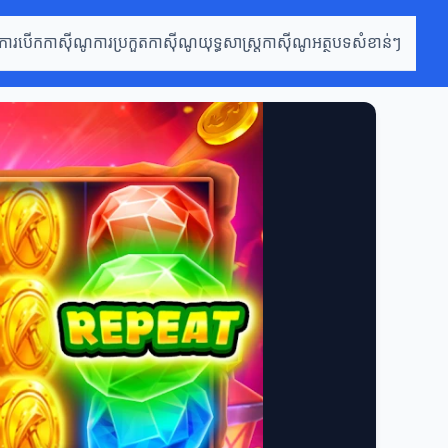
ការបើកកាស៊ីណូ
ការប្រកួតកាស៊ីណូ
យុទ្ធសាស្ត្រកាស៊ីណូ
អត្ថបទសំខាន់ៗ