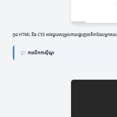
កូដ HTML និង CSS អាចជួយសម្រួលការបង្ហាញមាតិកាដែលអ្នកសរស
📰
ការបើកកាស៊ីណូ