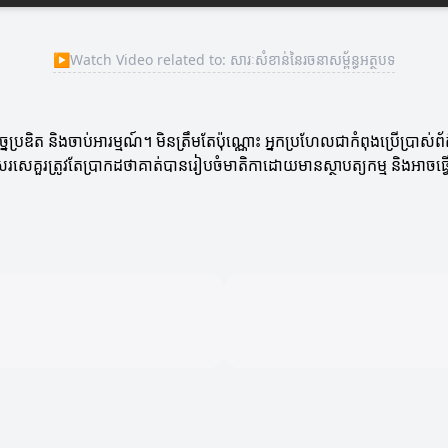
▶
Watch Video related to: សារៈសំខាន់នៃរចនាសម្ព័ន្ធអត្ថបទ
ច្នៃប្រឌិត និងចាប់អារម្មណ៍។ មិនត្រឹមតែប៉ុណ្ណោះ អ្នកប្រហែលជាកំពុងប្រើប
នកសរសេគួរត្រូវតែប្រាកដថាគាត់បានរៀបចំមាតិកាដោយមានស្ថាបត្យកម្ម និងអាចធ