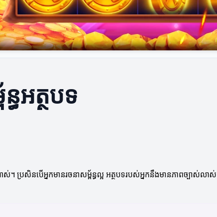
ន្ធអត្ថបទ
ាស់។ ប្រសិនបើអ្នកមានរចនាសម្ព័ន្ធល្អ អត្ថបទរបស់អ្នកនឹងមានភាពច្បាស់ល