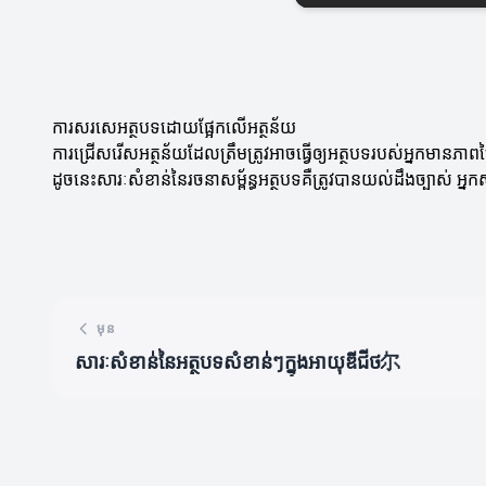
ការសរសេអត្ថបទដោយផ្អែកលើអត្ថន័យ
ការជ្រើសរើសអត្ថន័យដែលត្រឹមត្រូវអាចធ្វើឲ្យអត្ថបទរបស់អ្នកមានភាព
ដូចនេះសារៈសំខាន់នៃរចនាសម្ព័ន្ធអត្ថបទគឺត្រូវបានយល់ដឹងច្បាស់ អ្
មុន
សារៈសំខាន់នៃអត្ថបទសំខាន់ៗក្នុងអាយុឌីជីថ尔