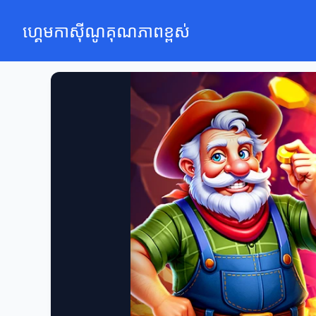
ហ្គេមកាស៊ីណូគុណភាពខ្ពស់