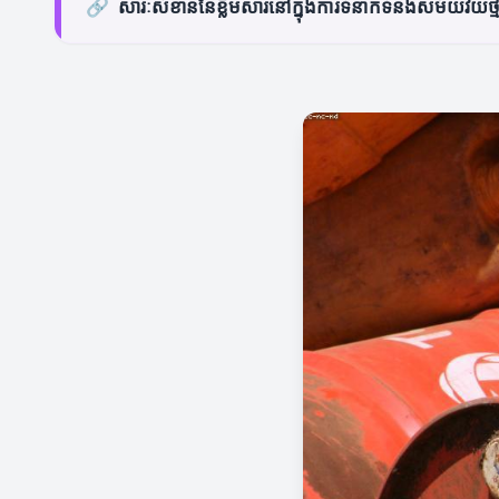
🔗
សារៈសំខាន់នៃខ្លឹមសារនៅក្នុងការទំនាក់ទំនងសម័យវ័យថ្ម