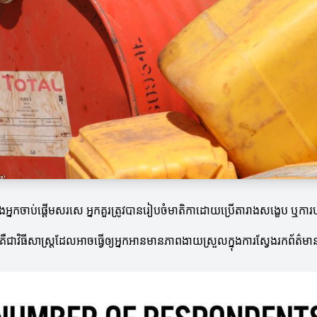
 មុននឹងអ្នកចាប់ផ្តើមសរសេ អ្នកគួរត្រូវបានរៀបចំមាតិកាដោយប្រើតារាងសង្ខេប ឬក
គឺជាវិធីសាស្ត្រដែលអាចធ្វើឲ្យអ្នកអានមានភាពងាយស្រួលក្នុងការស្វែងរកព័ត៌ម