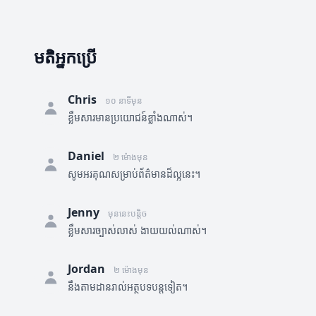
មតិអ្នកប្រើ
Chris
១០ នាទីមុន
ខ្លឹមសារមានប្រយោជន៍ខ្លាំងណាស់។
Daniel
២ ម៉ោងមុន
សូមអរគុណសម្រាប់ព័ត៌មានដ៏ល្អនេះ។
Jenny
មុននេះបន្តិច
ខ្លឹមសារច្បាស់លាស់ ងាយយល់ណាស់។
Jordan
២ ម៉ោងមុន
នឹងតាមដានរាល់អត្ថបទបន្តទៀត។