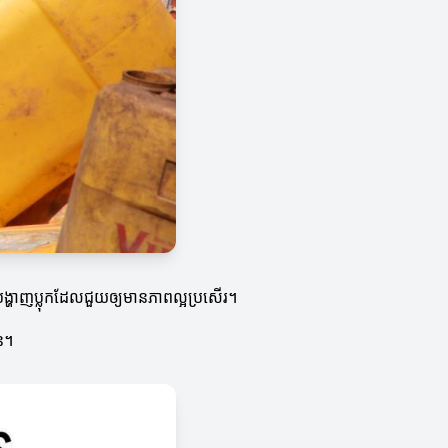
ារបង្ហាញប្លុកដែលជួយឲ្យមានភាពល្អប្រសើរ។
ាន។