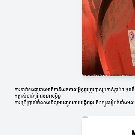
ការទាក់ទងគ្នារវាងមាតិកានិងរចនាសម្ព័ន្ធគួរត្រូវបានប្រកាន់ខ្ជាប់។
កត្តាសំខាន់ៗនៃរចនាសម្ព័ន្ធ
ការប្រើប្រាស់ចំណងជើងរួមបញ្ចូលការបង្កើតជួរ និងក្បួនរៀបចំទាំងអស់