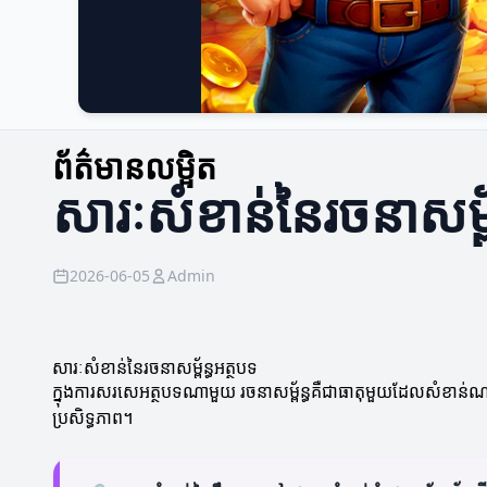
ព័ត៌មានលម្អិត
សារៈសំខាន់នៃរចនាសម្ព័
2026-06-05
Admin
សារៈសំខាន់នៃរចនាសម្ព័ន្ធអត្ថបទ
ក្នុងការសរសេអត្ថបទណាមួយ រចនាសម្ព័ន្ធគឺជា​ធាតុមួយដែលសំខាន់ណ
ប្រសិទ្ធភាព។