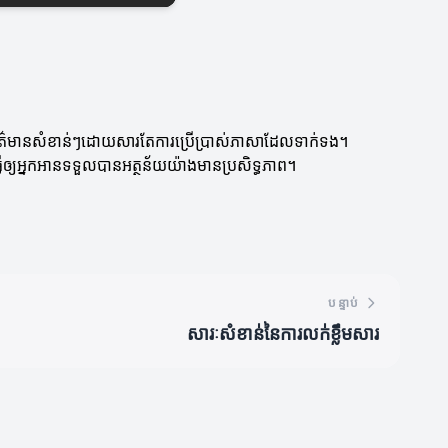
្រាស់ព័ត៌មានសំខាន់ៗដោយសារតែការប្រើប្រាស់ភាសាដែលទាក់ទង។
្វើឲ្យអ្នកអានទទួលបានអត្ថន័យយ៉ាងមានប្រសិទ្ធភាព។
បន្ទាប់
សារៈសំខាន់នៃការលក់ខ្លឹមសារ