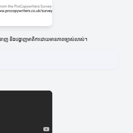
ក់ទាញ និងបង្ហាញមាតិកាដោយមានភាពច្បាស់លាស់។