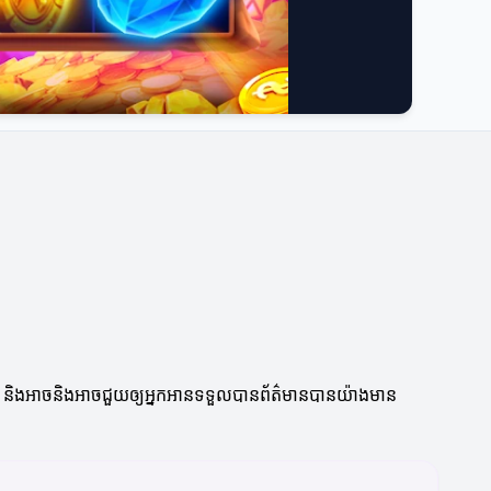
ាស់ និងអាចនិងអាចជួយឲ្យអ្នកអានទទួលបានព័ត៌មានបានយ៉ាងមាន