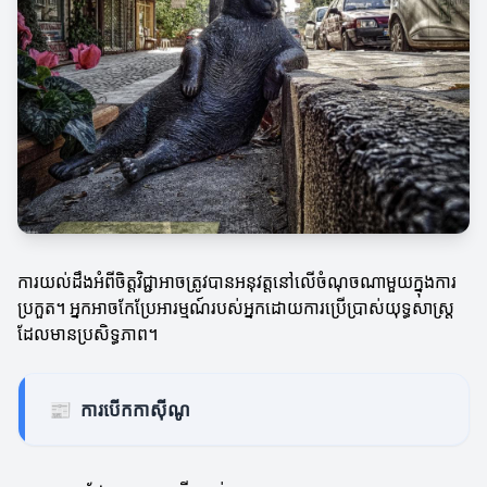
ការយល់ដឹងអំពីចិត្តវិជ្ជាអាចត្រូវបានអនុវត្តនៅលើចំណុចណាមួយក្នុងការ
ប្រកួត។ អ្នកអាចកែប្រែអារម្មណ៍របស់អ្នកដោយការប្រើប្រាស់យុទ្ធសាស្ត្រ
ដែលមានប្រសិទ្ធភាព។
📰
ការបើកកាស៊ីណូ