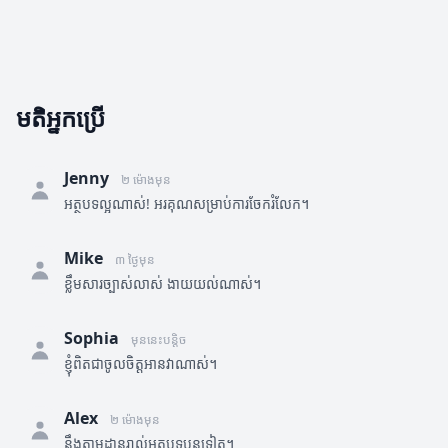
មតិអ្នកប្រើ
Jenny
២ ម៉ោងមុន
អត្ថបទល្អណាស់! អរគុណសម្រាប់ការចែករំលែក។
Mike
៣ ថ្ងៃមុន
ខ្លឹមសារច្បាស់លាស់ ងាយយល់ណាស់។
Sophia
មុននេះបន្តិច
ខ្ញុំពិតជាចូលចិត្តអានវាណាស់។
Alex
២ ម៉ោងមុន
នឹងតាមដានរាល់អត្ថបទបន្តទៀត។