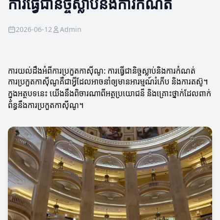
ការធ្វើជានិច្ចស្លាប់និងការកំណត់
2026-06-12
Admin
ការយល់ដឹងអំពីការប្រកួតកាស៊ីណូ: ការធ្វើជានិច្ចស្លាប់និងការកំណត់
ការប្រកួតកាស៊ីណូគឺជាអ្វីដែលអាចនាំឲ្យមានអារម្មណ៍រំភើប និងការតស៊ូ។
ក្នុងអត្ថបទនេះ យើងនឹងពិចារណាពីអត្ថប្រយោជន៏ និងគ្រោះថ្នាក់ដែលពាក់
ព័ន្ធនឹងការប្រកួតកាស៊ីណូ។