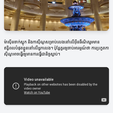
ម៉ាស៊ីនចាក់ស្ដុក និងកាស៊ីណូសម្រាប់លេងនៅលើអ៊ីនធឺណិតរួមមាន
ឥទ្ធិពលបំផុតខ្លួននៅលើអ្នកលេង។ ប៉ុន្តែគួរឲ្យចាប់អារម្មណ៍ថា ការប្រកួតកា
ស៊ីណូអាចធ្វើឲ្យមានការធ្វើជានិច្ចស្លាប់។