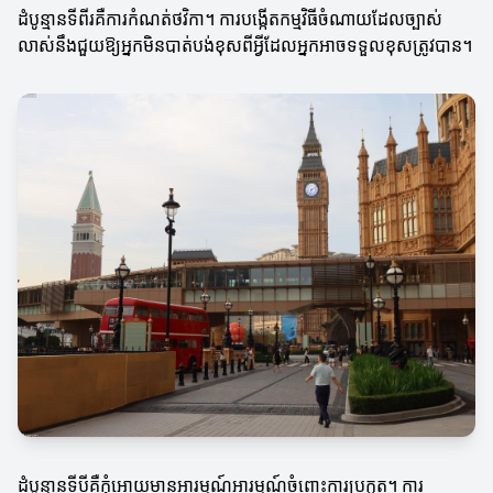
ដំបូន្មានទីពីរគឺការកំណត់ថវិកា។ ការបង្កើតកម្មវិធីចំណាយដែលច្បាស់
លាស់នឹងជួយឱ្យអ្នកមិនបាត់បង់ខុសពីអ្វីដែលអ្នកអាចទទួលខុសត្រូវបាន។
ដំបូន្មានទីបីគឺកុំអោយមានអារម្មណ៍អារម្មណ៍ចំពោះការប្រកួត។ ការ