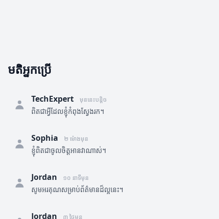
មតិអ្នកប្រើ
TechExpert
មុននេះបន្តិច
ពិតជាអ្វីដែលខ្ញុំកំពុងស្វែងរក។
Sophia
២ ម៉ោងមុន
ខ្ញុំពិតជាចូលចិត្តអានវាណាស់។
Jordan
១០ នាទីមុន
សូមអរគុណសម្រាប់ព័ត៌មានដ៏ល្អនេះ។
Jordan
៣ ថ្ងៃមុន