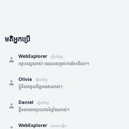
មតិអ្នកប្រើ
WebExplorer
ម្សិលមិញ
អត្ថបទល្អណាស់! អរគុណសម្រាប់ការចែករំលែក។
Olivia
ម្សិលមិញ
ខ្ញុំពិតជាចូលចិត្តអានវាណាស់។
Daniel
ម្សិលមិញ
ខ្លឹមសារមានប្រយោជន៍ខ្លាំងណាស់។
WebExplorer
មុននេះបន្តិច