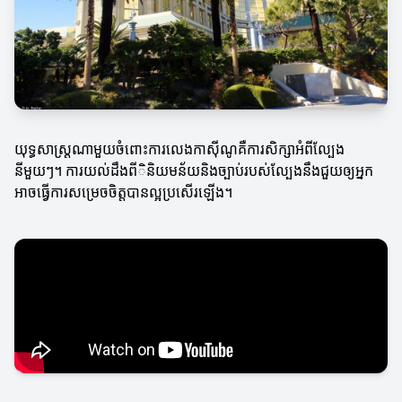
យុទ្ធសាស្ត្រណាមួយចំពោះការលេងកាស៊ីណូគឺការសិក្សាអំពីល្បែង
នីមួយៗ។ ការយល់ដឹងពីិនិយមន័យនិងច្បាប់របស់ល្បែងនឹងជួយឲ្យអ្នក
អាចធ្វើការសម្រេចចិត្តបានល្អប្រសើរឡើង។