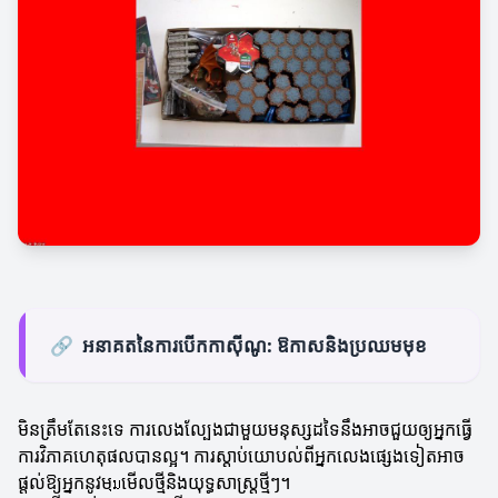
🔗
អនាគតនៃការបើកកាស៊ីណូ: ឱកាសនិងប្រឈមមុខ
មិនត្រឹមតែនេះទេ ការលេងល្បែងជាមួយមនុស្សដទៃនឹងអាចជួយឲ្យអ្នកធ្វើ
ការវិភាគហេតុផលបានល្អ។ ការស្ដាប់យោបល់ពីអ្នកលេងផ្សេងទៀតអាច
ផ្តល់ឱ្យអ្នកនូវមุมមើលថ្មីនិងយុទ្ធសាស្ត្រថ្មីៗ។