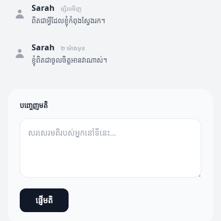
Sarah
ម្សិលមិញ
ពិតជាអ្វីដែលខ្ញុំកំពុងស្វែងរក។
Sarah
២ ម៉ោងមុន
ខ្ញុំពិតជាចូលចិត្តអានវាណាស់។
បញ្ចេញមតិ
ផ្ញើមតិ