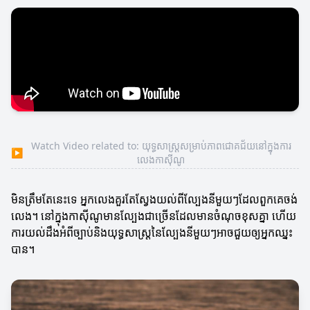
Watch Video related to: យុទ្ធសាស្ត្រសម្រាប់ភាពជោគជ័យនៅក្នុងការ
▶
លេងកាស៊ីណូ
មិនត្រឹមតែនេះទេ អ្នកលេងគួរតែស្វែងយល់ពីល្បែងនីមួយៗដែលពួកគេចង់
លេង។ នៅក្នុងកាស៊ីណូមានល្បែងជាច្រើនដែលមានចំណុចខុសគ្នា ហើយ
ការយល់ដឹងអំពីច្បាប់និងយុទ្ធសាស្ត្រនៃល្បែងនីមួយៗអាចជួយឲ្យអ្នកឈ្នះ
បាន។