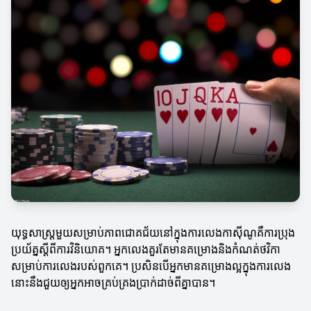
យុទ្ធសាស្ត្រមួយសម្រាប់ភាពជោគជ័យនៅក្នុងការលេងកាស៊ីណូគឺការប្រុង
ប្រយ័ត្នស្តីពីការវិនិយោគ។ អ្នកលេងគួរតែមានគម្រោងនិងកំណត់ថវិកា
សម្រាប់ការលេងរបស់ពួកគេ។ ប្រសិនបើអ្នកមានគម្រោងល្អក្នុងការលេង
នោះនឹងជួយឲ្យអ្នកអាចគ្រប់គ្រងប្រាក់ដាច់ពីគ្នាបាន។