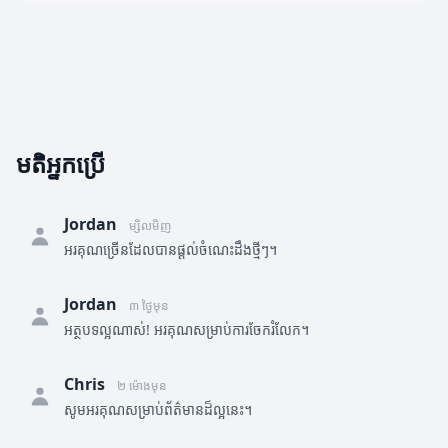
មតិអ្នកប្រើ
Jordan
ម្សិលមិញ
អរគុណច្រើនដែលបានផ្តល់ចំណេះដឹងថ្មីៗ។
Jordan
៣ ថ្ងៃមុន
អត្ថបទល្អណាស់! អរគុណសម្រាប់ការចែករំលែក។
Chris
២ ម៉ោងមុន
សូមអរគុណសម្រាប់ព័ត៌មានដ៏ល្អនេះ។