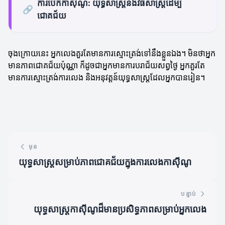
ការបើកកាស៊ីណូ: យុទ្ធសាស្ត្រនិងវិធីសាស្ត្រដើម្បី
🔗
ជោគជ័យ
ចុងក្រោយនេះ អ្នកលេងគួរតែមានការស្មោះត្រង់ទៅនឹងខ្លួនឯង។ មិនថាអ្នក
មានភាពជោគជ័យប៉ុណ្ណា ក៏ដូចជាអ្នកមានការបរាជ័យសព្វថ្ងៃ អ្នកគួរតែ
មានការស្មោះត្រង់ការលេង និងអនុវត្តន៍យុទ្ធសាស្ត្រដែលអ្នកបានរៀន។
មុន
យុទ្ធសាស្ត្រសម្រាប់ភាពជោគជ័យក្នុងការលេងកាស៊ីណូ
បន្ទាប់
យុទ្ធសាស្ត្រកាស៊ីណូដ៏មានប្រសិទ្ធភាពសម្រាប់អ្នកលេង