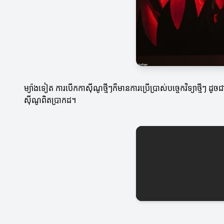
ម្យ៉ាងទៀត ការបើកកាស៊ីណូថ្មីៗក៏មានការប្រើប្រាស់បច្ចេកវិទ្យាថ្មីៗ ដូច
ស៊ីណូពិតប្រាកដ។