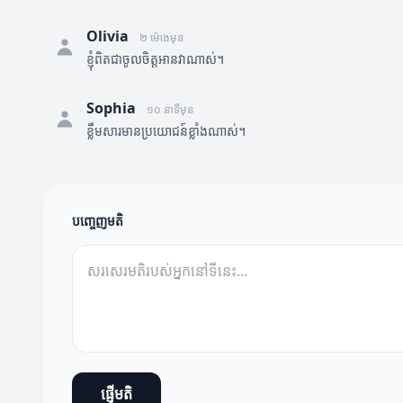
Olivia
២ ម៉ោងមុន
ខ្ញុំពិតជាចូលចិត្តអានវាណាស់។
Sophia
១០ នាទីមុន
ខ្លឹមសារមានប្រយោជន៍ខ្លាំងណាស់។
បញ្ចេញមតិ
ផ្ញើមតិ