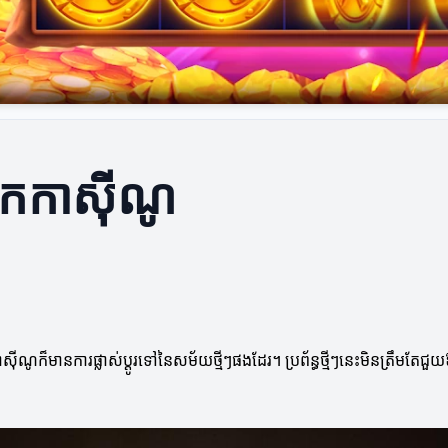
របើកកាស៊ីណូ
ីណូក៏មានការផ្លាស់ប្ដូរទៅនៃសម័យថ្មីៗផងដែរ។ ប្រព័ន្ធថ្មីៗនេះមិនត្រឹមតែជួយឱ