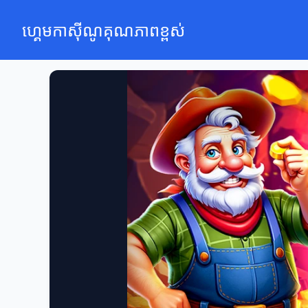
ហ្គេមកាស៊ីណូគុណភាពខ្ពស់