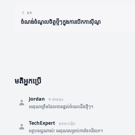
មុន
ចំណង់ចំណូលចិត្តថ្មីៗក្នុងការបើកកាស៊ីណូ
មតិអ្នកប្រើ
Jordan
២ ម៉ោងមុន
អរគុណច្រើនដែលបានផ្តល់ចំណេះដឹងថ្មីៗ។
TechExpert
មុននេះបន្តិច
អត្ថបទល្អណាស់! អរគុណសម្រាប់ការចែករំលែក។