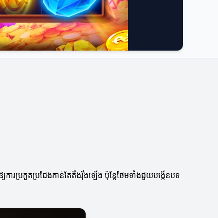
្យការប្រកួតប្រជែងកាន់តែតឹងរ៉ឹងឡើង ប៉ុន្តែថែមទាំងជួយបង្កើនបទ