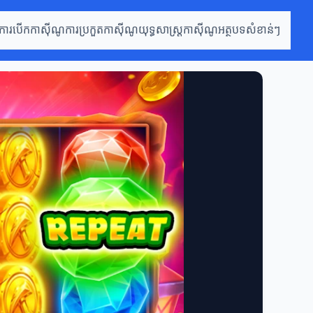
ការបើកកាស៊ីណូ
ការប្រកួតកាស៊ីណូ
យុទ្ធសាស្ត្រកាស៊ីណូ
អត្ថបទសំខាន់ៗ