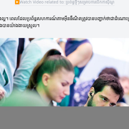
▶
Watch Video related to: ប្រព័ន្ធថ្មីៗសម្រាប់ការបើកកាស៊ីណូ
៉ាងល្អ។ ពេលដែលប្រព័ន្ធសហការណ៍តាមអ៊ីនធឺណិតត្រូវបានបញ្ជាក់ថាជាដំណោះស្
រជែងបានយ៉ាងងាយស្រួល។