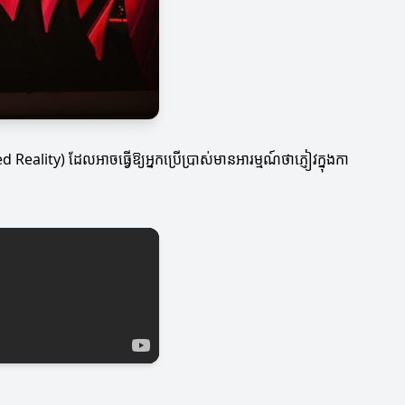
nted Reality) ដែលអាចធ្វើឱ្យអ្នកប្រើប្រាស់មានអារម្មណ៍ថាភ្ញៀវក្នុងកា