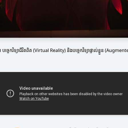
ជា បច្ចេកវិទ្យាជីវិតពិត (Virtual Reality) និងបច្ចេកវិទ្យាផ្ទាល់ខ្លួន (Augme