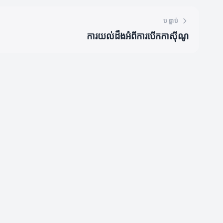
បន្ទាប់
ការយល់ដឹងអំពីការបើកកាស៊ីណូ