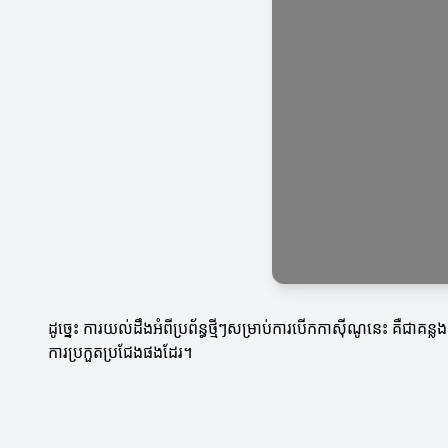
ដូច្នេះ ការយល់ដឹងអំពីប្រព័ន្ធថ្មីៗសម្រាប់ការបើកកាស៊ីណូនេះ គឺជា
ការប្រកួតប្រជែងផងដែរ។