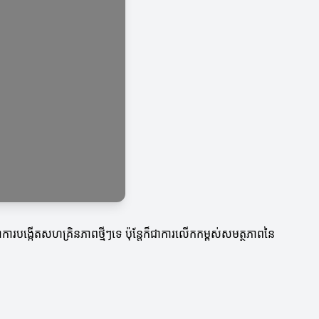
ាការបង្កើតសហគ្រិនភាពថ្មីៗទេ ប៉ុន្តែក៏ជាការលើកកម្ពស់សមត្ថភាពនៃ