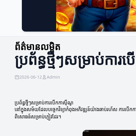
ព័ត៌មានលម្អិត
ប្រព័ន្ធថ្មីៗសម្រាប់កា
2026-06-12
Admin
ប្រព័ន្ធថ្មីៗសម្រាប់ការបើកកាស៊ីណូ
នៅក្នុងសម័យដែលបច្ចេកវិទ្យាកំពុងអភិវឌ្ឍន៍យ៉ាងឆាប់រហ័ស ការបើកកាស៊
ពិសោធន៍សម្រាប់ភ្ញៀវដែរ។