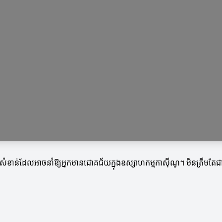
គន្លងសំខាន់ដែលអាចនាំឱ្យអ្នកមានជោគជ័យក្នុងឧស្សាហកម្មកាស៊ីណូ។ មិនត្រឹមតែជ