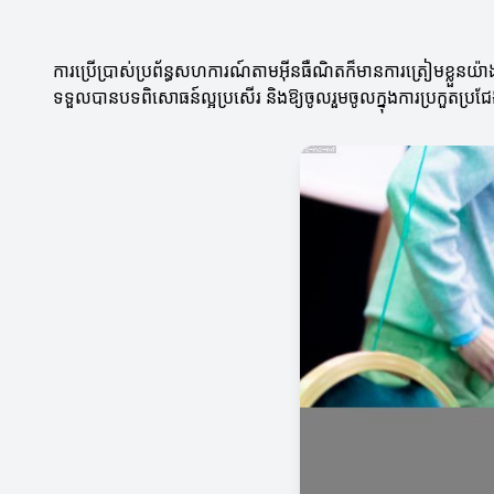
ការប្រើប្រាស់ប្រព័ន្ធសហការណ៍តាមអ៊ីនធឺណិតក៏មានការត្រៀមខ្លួនយ
ទទួលបានបទពិសោធន៍ល្អប្រសើរ និងឱ្យចូលរួមចូលក្នុងការប្រកួតប្