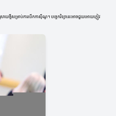
រាយថ្មីសម្រាប់ការបើកកាស៊ីណូ។ បច្ចេកវិទ្យានេះអាចជួយអោយភ្ញៀវ