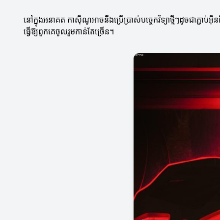
នៅក្នុងអនាគត កាស៊ីណូអាចនឹងប្រើប្រាស់បច្ចេកវិទ្យាថ្មីៗដូចជាភ្ជាប់
ធ្វើឱ្យពួកគេចូលរួមកាន់តែច្រើន។