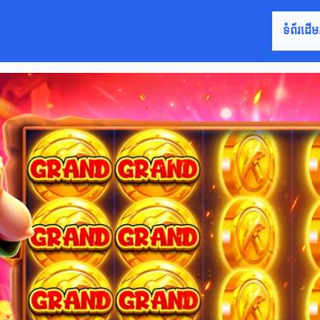
ទំព័រដើម