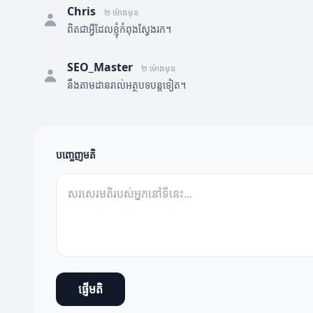
Chris
២ ម៉ោងមុន
ពិតជាអ្វីដែលខ្ញុំកំពុងស្វែងរក។
SEO_Master
២ ម៉ោងមុន
នឹងតាមដានរាល់អត្ថបទបន្តទៀត។
បញ្ចេញមតិ
ផ្ញើមតិ