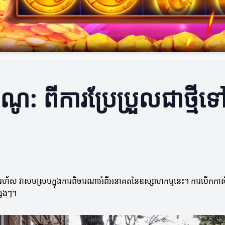
: ពីការប្រែប្រួលជាថ្មីទៅ
ស វាសមស្របក្នុងការពិចារណាអំពីអនាគតនៃឧស្សាហកម្មនេះ។ ការបើកកាស៊ីណូម
្សេងៗ។