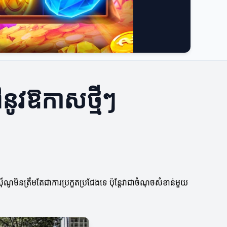
នូវឱកាសថ្មីៗ
ិនត្រឹមតែជាការប្រកួតប្រជែងទេ ប៉ុន្តែវាជាចំណុចសំខាន់មួយ