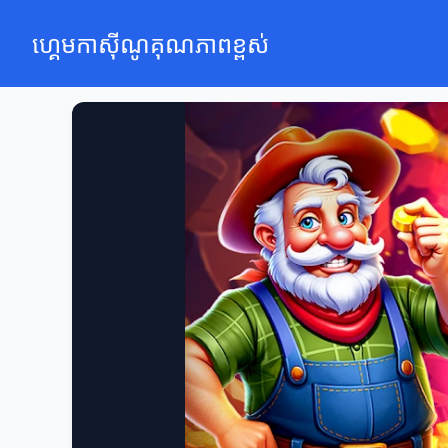
ហ្គេមកាស៊ីណូគុណភាពខ្ពស់