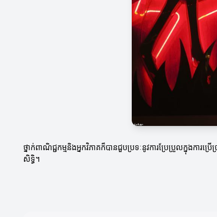
ថ្នាក់ពាណិជ្ជកម្មនិងអ្នកវិភាគក៏បានជួបប្រទៈនូវការប្រែប្រួលក្ន
សិទ្ធិ។