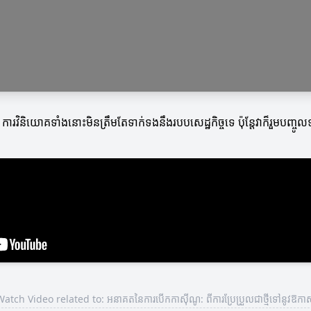
ារវិនិយោគទាំងនោះមិនត្រឹមតែទាក់ទងនឹងរបបសេដ្ឋកិច្ចទេ ប៉ុន្តែវាក៏រួមបញ្ចូលទា
atch Video related to: អនាគតនៃការបើកកាស៊ីណូ: ពីការប្រែប្រួលជាថ្មីទៅនូវឱកាសថ